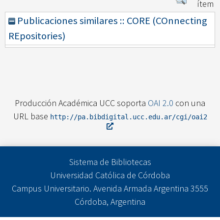
ítem
Publicaciones similares :: CORE (COnnecting
REpositories)
Producción Académica UCC soporta
OAI 2.0
con una
URL base
http://pa.bibdigital.ucc.edu.ar/cgi/oai2
Sistema de Bibliotecas
Universidad Católica de Córdoba
Campus Universitario. Avenida Armada Argentina 3555
Córdoba, Argentina