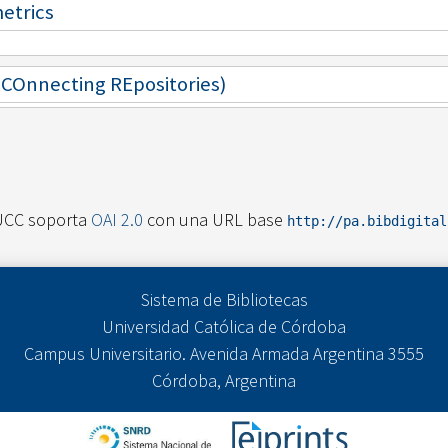
metrics
 (COnnecting REpositories)
UCC soporta
OAI 2.0
con una URL base
http://pa.bibdigita
Sistema de Bibliotecas
Universidad Católica de Córdoba
Campus Universitario. Avenida Armada Argentina 3555
Córdoba, Argentina