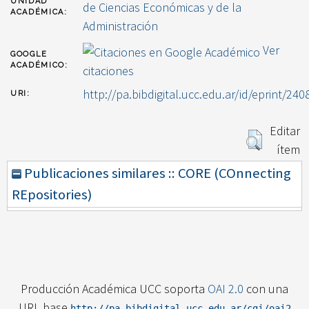
UNIDAD
de Ciencias Económicas y de la
ACADÉMICA:
Administración
Ver
GOOGLE
ACADÉMICO:
citaciones
http://pa.bibdigital.ucc.edu.ar/id/eprint/240
URI:
Editar
ítem
Publicaciones similares :: CORE (COnnecting
REpositories)
Producción Académica UCC soporta
OAI 2.0
con una
URL base
http://pa.bibdigital.ucc.edu.ar/cgi/oai2