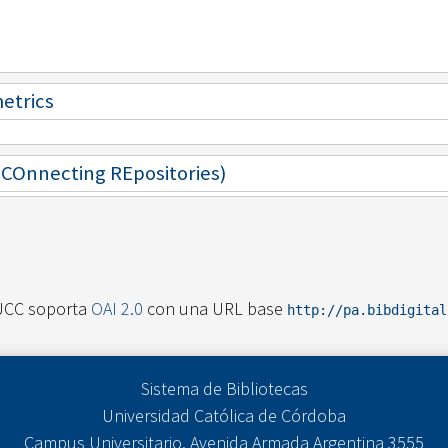
metrics
 (COnnecting REpositories)
UCC soporta
OAI 2.0
con una URL base
http://pa.bibdigita
Sistema de Bibliotecas
Universidad Católica de Córdoba
Campus Universitario. Avenida Armada Argentina 3555