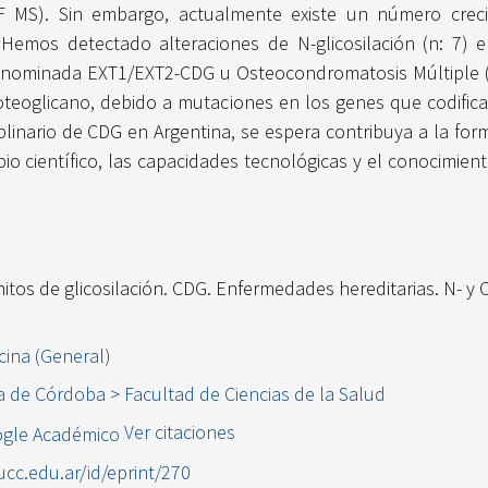
F MS). Sin embargo, actualmente existe un número creci
). Hemos detectado alteraciones de N-glicosilación (n: 7
) denominada EXT1/EXT2-CDG u Osteocondromatosis Múltiple 
roteoglicano, debido a mutaciones en los genes que codifica
plinario de CDG en Argentina, se espera contribuya a la for
io científico, las capacidades tecnológicas y el conocimie
os de glicosilación. CDG. Enfermedades hereditarias. N- y 
cina (General)
a de Córdoba > Facultad de Ciencias de la Salud
Ver citaciones
.ucc.edu.ar/id/eprint/270