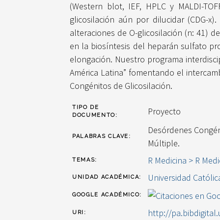
(Western blot, IEF, HPLC y MALDI-TOF
glicosilación aún por dilucidar (CDG-x
alteraciones de O-glicosilación (n: 41
en la biosíntesis del heparán sulfato p
elongación. Nuestro programa interdisci
América Latina” fomentando el intercamb
Congénitos de Glicosilación.
TIPO DE
Proyecto
DOCUMENTO:
Desórdenes Congénit
PALABRAS CLAVE:
Múltiple.
R Medicina > R Medi
TEMAS:
Universidad Católic
UNIDAD ACADÉMICA:
GOOGLE ACADÉMICO:
http://pa.bibdigital
URI: