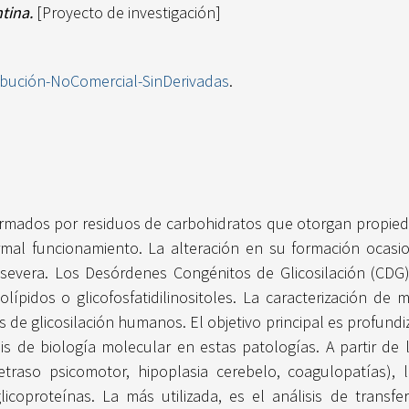
tina.
[Proyecto de investigación]
ibución-NoComercial-SinDerivadas
.
rmados por residuos de carbohidratos que otorgan propied
mal funcionamiento. La alteración en su formación ocasio
a severa. Los Desórdenes Congénitos de Glicosilación (CDG)
golípidos o glicofosfatidilinositoles. La caracterización d
glicosilación humanos. El objetivo principal es profundiza
s de biología molecular en estas patologías. A partir de l
retraso psicomotor, hipoplasia cerebelo, coagulopatías)
icoproteínas. La más utilizada, es el análisis de transfe