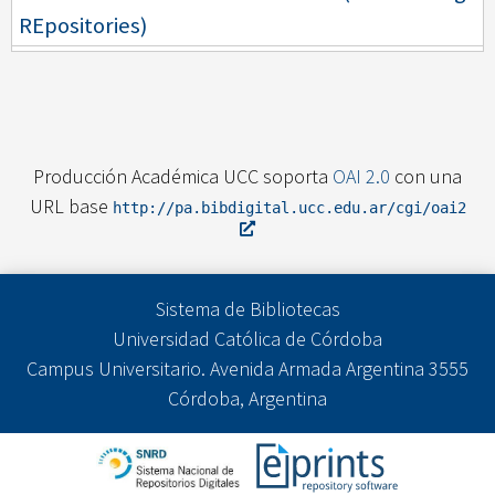
REpositories)
Producción Académica UCC soporta
OAI 2.0
con una
URL base
http://pa.bibdigital.ucc.edu.ar/cgi/oai2
Sistema de Bibliotecas
Universidad Católica de Córdoba
Campus Universitario. Avenida Armada Argentina 3555
Córdoba, Argentina