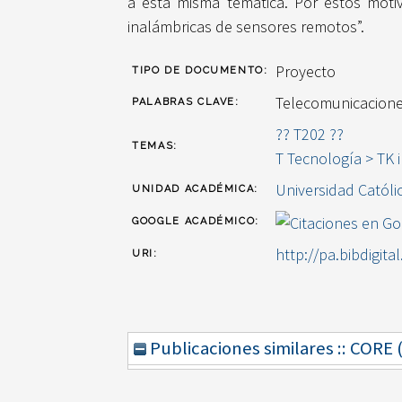
a esta misma temática. Por estos motiv
inalámbricas de sensores remotos”.
Proyecto
TIPO DE DOCUMENTO:
Telecomunicaciones
PALABRAS CLAVE:
?? T202 ??
TEMAS:
T Tecnología > TK i
Universidad Católi
UNIDAD ACADÉMICA:
GOOGLE ACADÉMICO:
http://pa.bibdigita
URI:
Publicaciones similares :: CORE