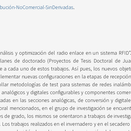
ibución-NoComercial-SinDerivadas
.
nálisis y optimización del radio enlace en un sistema RFI
planes de doctorado (Proyectos de Tesis Doctoral de Juan
se a cada uno de estos trabajos. Así pues, los nuevos objet
plementar nuevas configuraciones en la etapas de recepción
llar metodologías de test para sistemas de redes inalámb
s analógicos y digitales configurables y componentes comerc
das en las secciones analógicas, de conversión y digital
ctoral mencionados, en el grupo de investigación se encuen
les de grado, los mismos se orientaron a trabajos de investi
 Los trabajos realizados en el invernadero y en el secader