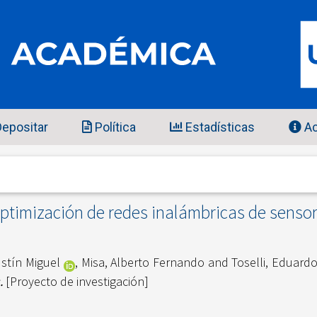
epositar
Política
Estadísticas
Ac
 optimización de redes inalámbricas de senso
ustín Miguel
,
Misa, Alberto Fernando
and
Toselli, Eduardo
.
[Proyecto de investigación]