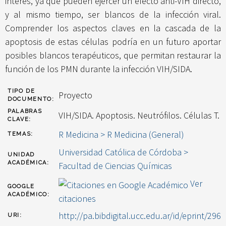
interés, ya que pueden ejercer un efecto anti-VIH directo,
y al mismo tiempo, ser blancos de la infección viral.
Comprender los aspectos claves en la cascada de la
apoptosis de estas células podría en un futuro aportar
posibles blancos terapéuticos, que permitan restaurar la
función de los PMN durante la infección VIH/SIDA.
TIPO DE
Proyecto
DOCUMENTO:
PALABRAS
VIH/SIDA. Apoptosis. Neutrófilos. Células T.
CLAVE:
R Medicina > R Medicina (General)
TEMAS:
Universidad Católica de Córdoba >
UNIDAD
ACADÉMICA:
Facultad de Ciencias Químicas
Ver
GOOGLE
ACADÉMICO:
citaciones
http://pa.bibdigital.ucc.edu.ar/id/eprint/296
URI: