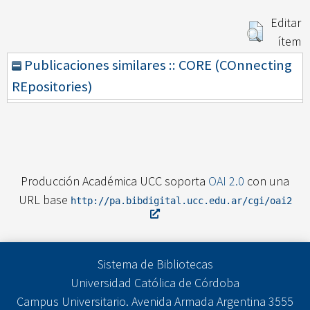
Editar
ítem
Publicaciones similares :: CORE (COnnecting
REpositories)
Producción Académica UCC soporta
OAI 2.0
con una
URL base
http://pa.bibdigital.ucc.edu.ar/cgi/oai2
Sistema de Bibliotecas
Universidad Católica de Córdoba
Campus Universitario. Avenida Armada Argentina 3555