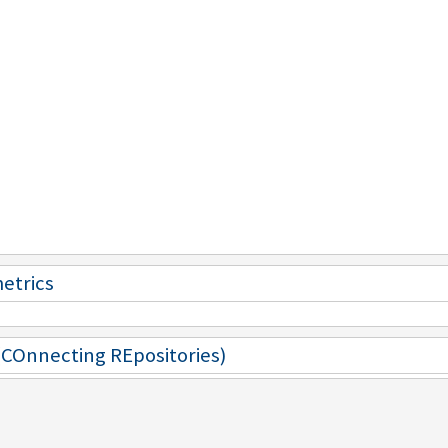
metrics
 (COnnecting REpositories)