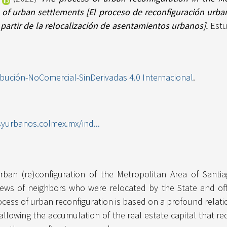
n of urban settlements [El proceso de reconfiguración urba
 partir de la relocalización de asentamientos urbanos].
Estu
ibución-NoComercial-SinDerivadas 4.0 Internacional
.
syurbanos.colmex.mx/ind...
urban (re)configuration of the Metropolitan Area of Santi
iews of neighbors who were relocated by the State and offi
ocess of urban reconfiguration is based on a profound relati
llowing the accumulation of the real estate capital that req