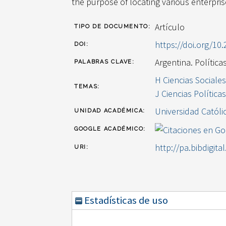
the purpose of locating various enterpri
Artículo
TIPO DE DOCUMENTO:
https://doi.org/10
DOI:
Argentina. Políticas
PALABRAS CLAVE:
H Ciencias Sociales
TEMAS:
J Ciencias Política
Universidad Católi
UNIDAD ACADÉMICA:
GOOGLE ACADÉMICO:
http://pa.bibdigita
URI:
Estadísticas de uso