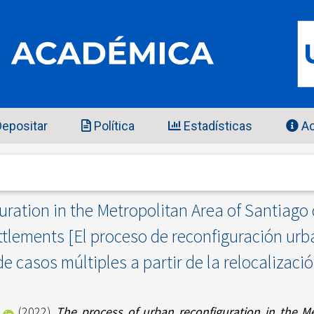
epositar
Política
Estadísticas
Ac
ration in the Metropolitan Area of Santiago 
ettlements [El proceso de reconfiguración urb
de casos múltiples a partir de la relocaliza
(2022)
The process of urban reconfiguration in the Me