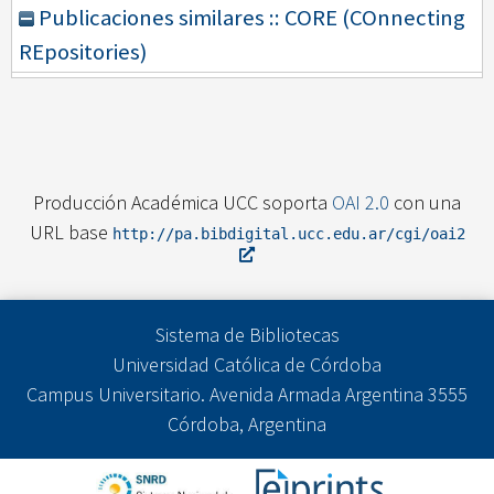
Publicaciones similares :: CORE (COnnecting
REpositories)
Producción Académica UCC soporta
OAI 2.0
con una
URL base
http://pa.bibdigital.ucc.edu.ar/cgi/oai2
Sistema de Bibliotecas
Universidad Católica de Córdoba
Campus Universitario. Avenida Armada Argentina 3555
Córdoba, Argentina