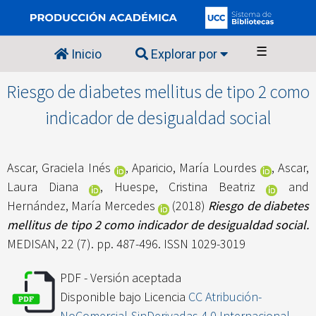
☰
Inicio
Explorar por
Riesgo de diabetes mellitus de tipo 2 como
indicador de desigualdad social
Ascar, Graciela Inés
,
Aparicio, María Lourdes
,
Ascar,
Laura Diana
,
Huespe, Cristina Beatriz
and
Hernández, María Mercedes
(2018)
Riesgo de diabetes
mellitus de tipo 2 como indicador de desigualdad social.
MEDISAN, 22 (7). pp. 487-496. ISSN 1029-3019
PDF - Versión aceptada
Disponible bajo Licencia
CC Atribución-
NoComercial-SinDerivadas 4.0 Internacional
.