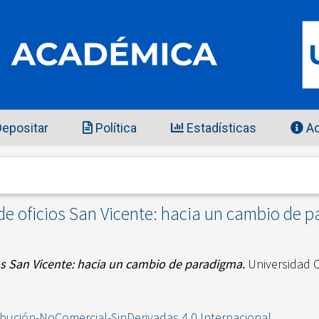
epositar
Política
Estadísticas
Ac
de oficios San Vicente: hacia un cambio de 
os San Vicente: hacia un cambio de paradigma.
Universidad C
ibución-NoComercial-SinDerivadas 4.0 Internacional
.