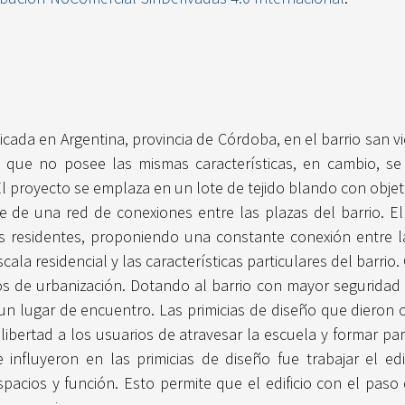
bicada en Argentina, provincia de Córdoba, en el barrio san 
ro que no posee las mismas características, en cambio, se 
El proyecto se emplaza en un lote de tejido blando con objet
 de una red de conexiones entre las plazas del barrio. El 
s residentes, proponiendo una constante conexión entre la 
scala residencial y las características particulares del barri
s de urbanización. Dotando al barrio con mayor seguridad e 
un lugar de encuentro. Las primicias de diseño que dieron ori
 libertad a los usuarios de atravesar la escuela y formar pa
 influyeron en las primicias de diseño fue trabajar el edi
spacios y función. Esto permite que el edificio con el pas