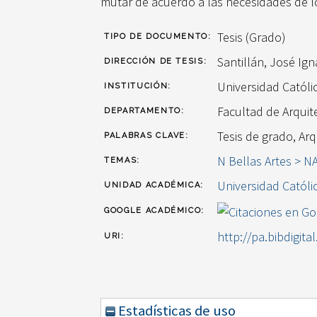
mutar de acuerdo a las necesidades de l
Tesis (Grado)
TIPO DE DOCUMENTO:
Santillán, José Ign
DIRECCIÓN DE TESIS:
Universidad Catól
INSTITUCIÓN:
Facultad de Arquit
DEPARTAMENTO:
Tesis de grado, Arq
PALABRAS CLAVE:
N Bellas Artes > N
TEMAS:
Universidad Católi
UNIDAD ACADÉMICA:
GOOGLE ACADÉMICO:
http://pa.bibdigita
URI:
Estadísticas de uso