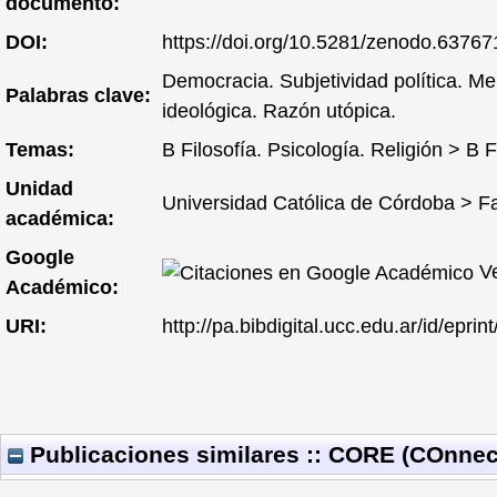
documento:
DOI:
https://doi.org/10.5281/zenodo.63767
Democracia. Subjetividad política. Me
Palabras clave:
ideológica. Razón utópica.
Temas:
B Filosofía. Psicología. Religión > B F
Unidad
Universidad Católica de Córdoba > F
académica:
Google
Ve
Académico:
URI:
http://pa.bibdigital.ucc.edu.ar/id/eprin
Publicaciones similares :: CORE (COnnec