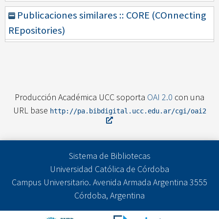
Publicaciones similares :: CORE (COnnecting
REpositories)
Producción Académica UCC soporta
OAI 2.0
con una
URL base
http://pa.bibdigital.ucc.edu.ar/cgi/oai2
Sistema de Bibliotecas
Universidad Católica de Córdoba
Campus Universitario. Avenida Armada Argentina 3555
Córdoba, Argentina