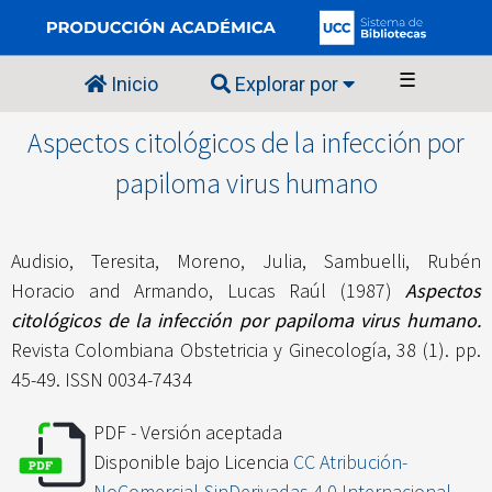
☰
Inicio
Explorar por
Aspectos citológicos de la infección por
papiloma virus humano
Audisio, Teresita
,
Moreno, Julia
,
Sambuelli, Rubén
Horacio
and
Armando, Lucas Raúl
(1987)
Aspectos
citológicos de la infección por papiloma virus humano.
Revista Colombiana Obstetricia y Ginecología, 38 (1). pp.
45-49. ISSN 0034-7434
PDF - Versión aceptada
Disponible bajo Licencia
CC Atribución-
NoComercial-SinDerivadas 4.0 Internacional
.