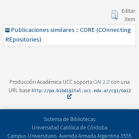
Editar
ítem
Publicaciones similares :: CORE (COnnecting
REpositories)
Producción Académica UCC soporta
OAI 2.0
con una
URL base
http://pa.bibdigital.ucc.edu.ar/cgi/oai2
Sistema de Bibliotecas
Universidad Católica de Córdoba
Campus Universitario. Avenida Armada Argentina 3555