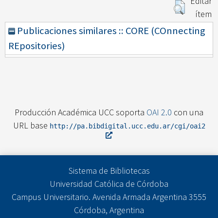
Editar
ítem
Publicaciones similares :: CORE (COnnecting
REpositories)
Producción Académica UCC soporta
OAI 2.0
con una
URL base
http://pa.bibdigital.ucc.edu.ar/cgi/oai2
Sistema de Bibliotecas
Universidad Católica de Córdoba
Campus Universitario. Avenida Armada Argentina 3555
Córdoba, Argentina