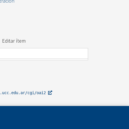
tración
Editar ítem
l.ucc.edu.ar/cgi/oai2