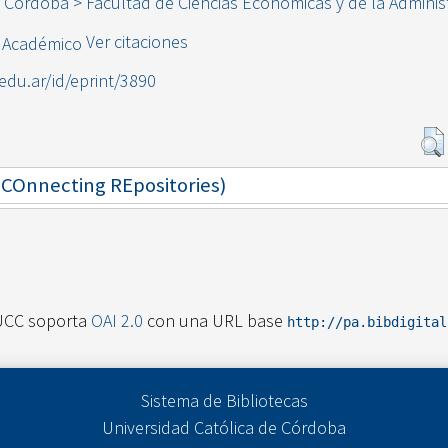
e Córdoba > Facultad de Ciencias Económicas y de la Adminis
Ver citaciones
.edu.ar/id/eprint/3890
 (COnnecting REpositories)
UCC soporta
OAI 2.0
con una URL base
http://pa.bibdigita
Sistema de Bibliotecas
Universidad Católica de Córdoba