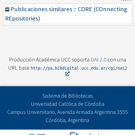
Publicaciones similares :: CORE (COnnecting
REpositories)
Producción Académica UCC soporta
OAI 2.0
con una
URL base
http://pa.bibdigital.ucc.edu.ar/cgi/oai2
Sistema de Bibliotecas
Universidad Católica de Córdoba
Campus Universitario. Avenida Armada Argentina 3555
Córdoba, Argentina