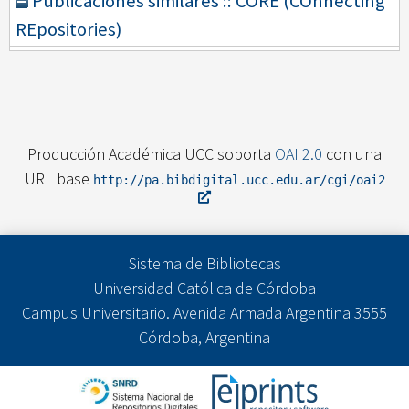
Publicaciones similares :: CORE (COnnecting
REpositories)
Producción Académica UCC soporta
OAI 2.0
con una
URL base
http://pa.bibdigital.ucc.edu.ar/cgi/oai2
Sistema de Bibliotecas
Universidad Católica de Córdoba
Campus Universitario. Avenida Armada Argentina 3555
Córdoba, Argentina