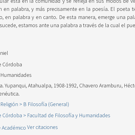
opular está en la comunidad y se refleja en sus modos de v
n en palabra, y más precisamente en la poesía. El poeta ti
o, en palabra y en canto. De esta manera, emerge una pa
sto sucede, estamos ante una palabra a través de la cual el pu
niel
de Córdoba
 y Humanidades
fía. Yupanqui, Atahualpa, 1908-1992, Chavero Aramburu, Hécto
néutica.
 Religión > B Filosofía (General)
de Córdoba > Facultad de Filosofía y Humanidades
Ver citaciones