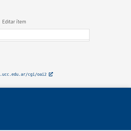
Editar ítem
l.ucc.edu.ar/cgi/oai2