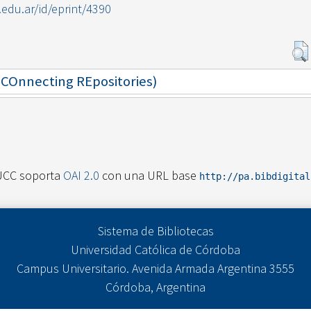
c.edu.ar/id/eprint/4390
 (COnnecting REpositories)
UCC soporta
OAI 2.0
con una URL base
http://pa.bibdigita
Sistema de Bibliotecas
Universidad Católica de Córdoba
Campus Universitario. Avenida Armada Argentina 3555
Córdoba, Argentina