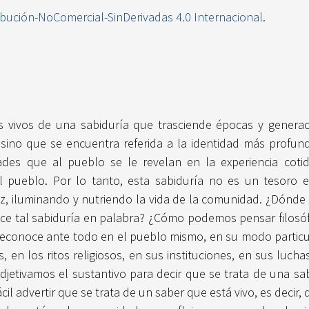
ibución-NoComercial-SinDerivadas 4.0 Internacional
.
s vivos de una sabiduría que trasciende épocas y generac
sino que se encuentra referida a la identidad más profu
ades que al pueblo se le revelan en la experiencia coti
l pueblo. Por lo tanto, esta sabiduría no es un tesoro e
z, iluminando y nutriendo la vida de la comunidad. ¿Dónd
ce tal sabiduría en palabra? ¿Cómo podemos pensar filosófi
 reconoce ante todo en el pueblo mismo, en su modo particul
s, en los ritos religiosos, en sus instituciones, en sus luc
 adjetivamos el sustantivo para decir que se trata de una sa
ácil advertir que se trata de un saber que está vivo, es decir