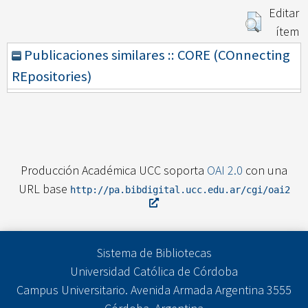
Editar
ítem
Publicaciones similares :: CORE (COnnecting
REpositories)
Producción Académica UCC soporta
OAI 2.0
con una
URL base
http://pa.bibdigital.ucc.edu.ar/cgi/oai2
Sistema de Bibliotecas
Universidad Católica de Córdoba
Campus Universitario. Avenida Armada Argentina 3555