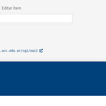
Editar ítem
l.ucc.edu.ar/cgi/oai2