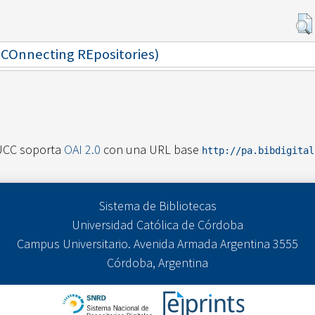
 (COnnecting REpositories)
UCC soporta
OAI 2.0
con una URL base
http://pa.bibdigita
Sistema de Bibliotecas
Universidad Católica de Córdoba
Campus Universitario. Avenida Armada Argentina 3555
Córdoba, Argentina