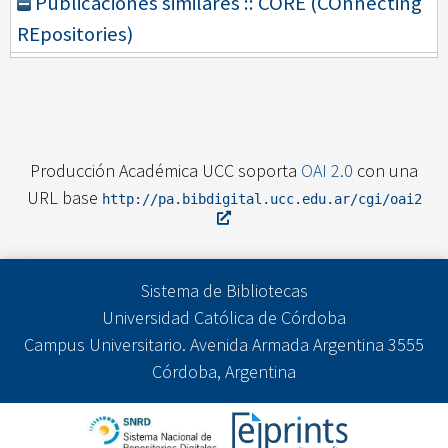
Publicaciones similares :: CORE (COnnecting
REpositories)
Producción Académica UCC soporta
OAI 2.0
con una
URL base
http://pa.bibdigital.ucc.edu.ar/cgi/oai2
Sistema de Bibliotecas
Universidad Católica de Córdoba
Campus Universitario. Avenida Armada Argentina 3555
Córdoba, Argentina