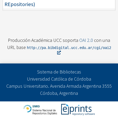
REpositories)
Producción Académica UCC soporta
OAI 2.0
con una
URL base
http://pa.bibdigital.ucc.edu.ar/cgi/oai2
Sistema de Bibliotecas
Universidad Católica de Córdoba
Campus Universitario. Avenida Armada Argentina 3555
Córdoba, Argentina