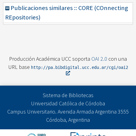
Publicaciones similares :: CORE (COnnecting
REpositories)
Producción Académica UCC soporta
OAI 2.0
con una
URL base
http://pa.bibdigital.ucc.edu.ar/cgi/oai2
Sistema de Bibliotecas
Universidad Católica de Córdoba
Campus Universitario. Avenida Armada Argentina 3555
Córdoba, Argentina