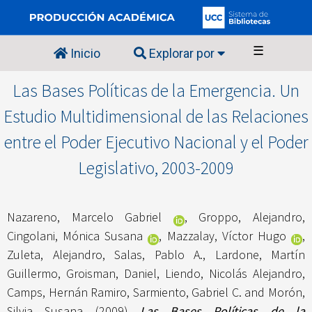
☰
Inicio
Explorar por
Las Bases Políticas de la Emergencia. Un
Estudio Multidimensional de las Relaciones
entre el Poder Ejecutivo Nacional y el Poder
Legislativo, 2003-2009
Nazareno, Marcelo Gabriel
,
Groppo, Alejandro
,
Cingolani, Mónica Susana
,
Mazzalay, Víctor Hugo
,
Zuleta, Alejandro
,
Salas, Pablo A.
,
Lardone, Martín
Guillermo
,
Groisman, Daniel
,
Liendo, Nicolás Alejandro
,
Camps, Hernán Ramiro
,
Sarmiento, Gabriel C.
and
Morón,
Silvia Susana
(2009)
Las Bases Políticas de la