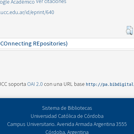
Ver citaciones
l.ucc.edu.ar/id/eprint/640
 (COnnecting REpositories)
UCC soporta
OAI 2.0
con una URL base
http://pa.bibdigita
Sistema de Bibliotecas
Universidad Católica de Córdoba
Campus Universitario. Avenida Armada Argentina 3555
Córdoba, Argentina