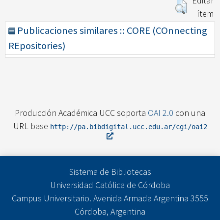
Editar
ítem
Publicaciones similares :: CORE (COnnecting
REpositories)
Producción Académica UCC soporta
OAI 2.0
con una
URL base
http://pa.bibdigital.ucc.edu.ar/cgi/oai2
Sistema de Bibliotecas
Universidad Católica de Córdoba
Campus Universitario. Avenida Armada Argentina 3555
Córdoba, Argentina