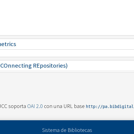
metrics
 (COnnecting REpositories)
UCC soporta
OAI 2.0
con una URL base
http://pa.bibdigita
Sistema de Bibliotecas