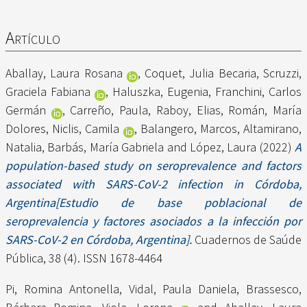
Artículo
Aballay, Laura Rosana
,
Coquet, Julia Becaria
,
Scruzzi,
Graciela Fabiana
,
Haluszka, Eugenia
,
Franchini, Carlos
Germán
,
Carreño, Paula
,
Raboy, Elias
,
Román, María
Dolores
,
Niclis, Camila
,
Balangero, Marcos
,
Altamirano,
Natalia
,
Barbás, María Gabriela
and
López, Laura
(2022)
A
population-based study on seroprevalence and factors
associated with SARS-CoV-2 infection in Córdoba,
Argentina[Estudio de base poblacional de
seroprevalencia y factores asociados a la infección por
SARS-CoV-2 en Córdoba, Argentina].
Cuadernos de Saúde
Pública, 38 (4). ISSN 1678-4464
Pi, Romina Antonella
,
Vidal, Paula Daniela
,
Brassesco,