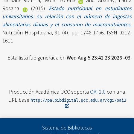
Bárbara Romina
,
Viola, Lorena
and
Aballay, Laura
Rosana
(2015)
Estado nutricional en estudiantes
universitarios: su relación con el número de ingestas
alimentarias diarias y el consumo de macronutrientes.
Nutrición Hospitalaria, 31 (4). pp. 1748-1756. ISSN 0212-
1611
Esta lista fue generada en
Wed Aug 5 23:42:23 2026 -03
.
Producción Académica UCC soporta
OAI 2.0
con una
URL base
http://pa.bibdigital.ucc.edu.ar/cgi/oai2
Sistema de Bibliotecas