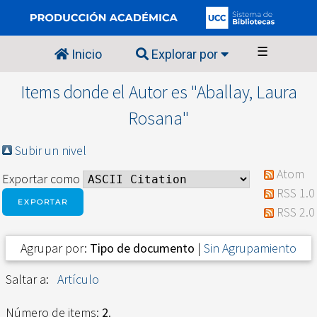
☰
Inicio
Explorar por
Items donde el Autor es "
Aballay, Laura
Rosana
"
Subir un nivel
Atom
Exportar como
RSS 1.0
RSS 2.0
Agrupar por:
Tipo de documento
|
Sin Agrupamiento
Saltar a:
Artículo
Número de items:
2
.