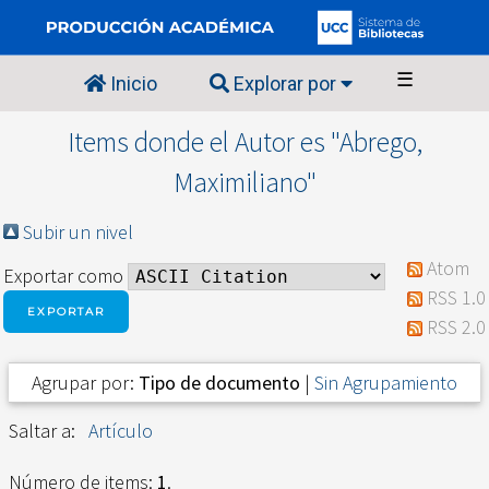
☰
Inicio
Explorar por
Items donde el Autor es "
Abrego,
Maximiliano
"
Subir un nivel
Atom
Exportar como
RSS 1.0
RSS 2.0
Agrupar por:
Tipo de documento
|
Sin Agrupamiento
Saltar a:
Artículo
Número de items:
1
.