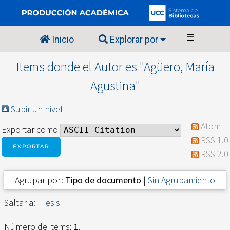
☰
Inicio
Explorar por
Items donde el Autor es "
Agüero, María
Agustina
"
Subir un nivel
Atom
Exportar como
RSS 1.0
RSS 2.0
Agrupar por:
Tipo de documento
|
Sin Agrupamiento
Saltar a:
Tesis
Número de items:
1
.