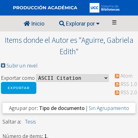
☰
Inicio
Explorar por
Items donde el Autor es "
Aguirre, Gabriela
Edith
"
Subir un nivel
Atom
Exportar como
RSS 1.0
RSS 2.0
Agrupar por:
Tipo de documento
|
Sin Agrupamiento
Saltar a:
Tesis
Número de items:
1
.