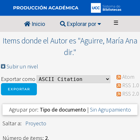
☰
Inicio
Explorar por
Items donde el Autor es "
Aguirre, María Ana
dir.
"
Subir un nivel
Atom
Exportar como
RSS 1.0
RSS 2.0
Agrupar por:
Tipo de documento
|
Sin Agrupamiento
Saltar a:
Proyecto
Número de items:
2
.