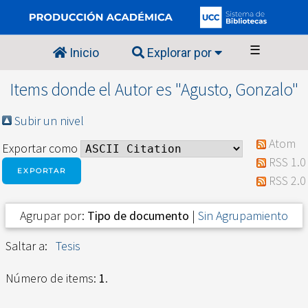
☰
Inicio
Explorar por
Items donde el Autor es "
Agusto, Gonzalo
"
Subir un nivel
Atom
Exportar como
RSS 1.0
RSS 2.0
Agrupar por:
Tipo de documento
|
Sin Agrupamiento
Saltar a:
Tesis
Número de items:
1
.