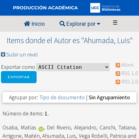
☰
Inicio
Explorar por
Items donde el Autor es "
Ahumada, Luis
"
Subir un nivel
Atom
Exportar como
RSS 1.0
RSS 2.0
Agrupar por:
Tipo de documento
|
Sin Agrupamiento
Número de items:
1
.
Osaba, Matías
,
Del Rivero, Alejandro
,
Canchi, Tatiana
,
Arrigone, Maitén
,
Ahumada, Luis
,
Vega Robelli, Patricia
and