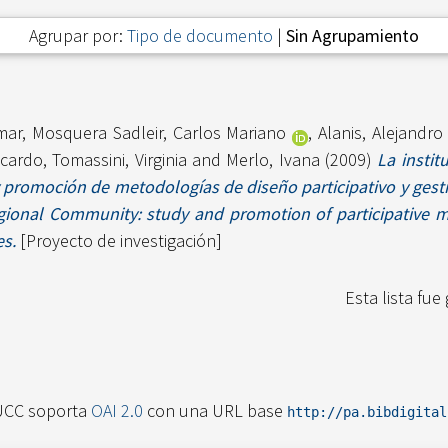
Agrupar por:
Tipo de documento
|
Sin Agrupamiento
mar
,
Mosquera Sadleir, Carlos Mariano
,
Alanis, Alejandro
icardo
,
Tomassini, Virginia
and
Merlo, Ivana
(2009)
La insti
y promoción de metodologías de diseño participativo y gesti
Regional Community: study and promotion of participative 
s.
[Proyecto de investigación]
Esta lista fu
UCC soporta
OAI 2.0
con una URL base
http://pa.bibdigita