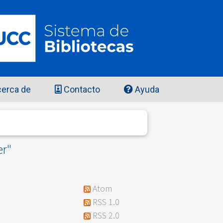
erca de
Contacto
Ayuda
er
"
Atom
RSS 1.0
RSS 2.0