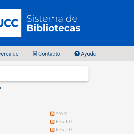
erca de
Contacto
Ayuda
"
Atom
RSS 1.0
RSS 2.0