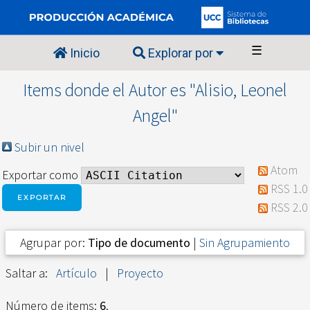
☰
Inicio
Explorar por
Items donde el Autor es "
Alisio, Leonel
Angel
"
Subir un nivel
Atom
Exportar como
RSS 1.0
RSS 2.0
Agrupar por:
Tipo de documento
|
Sin Agrupamiento
Saltar a:
Artículo
|
Proyecto
Número de items:
6
.