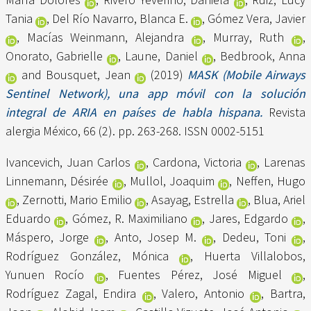
Tania
,
Del Río Navarro, Blanca E.
,
Gómez Vera, Javier
,
Macías Weinmann, Alejandra
,
Murray, Ruth
,
Onorato, Gabrielle
,
Laune, Daniel
,
Bedbrook, Anna
and
Bousquet, Jean
(2019)
MASK (Mobile Airways
Sentinel Network), una app móvil con la solución
integral de ARIA en países de habla hispana.
Revista
alergia México, 66 (2). pp. 263-268. ISSN 0002-5151
Ivancevich, Juan Carlos
,
Cardona, Victoria
,
Larenas
Linnemann, Désirée
,
Mullol, Joaquim
,
Neffen, Hugo
,
Zernotti, Mario Emilio
,
Asayag, Estrella
,
Blua, Ariel
Eduardo
,
Gómez, R. Maximiliano
,
Jares, Edgardo
,
Máspero, Jorge
,
Anto, Josep M.
,
Dedeu, Toni
,
Rodríguez González, Mónica
,
Huerta Villalobos,
Yunuen Rocío
,
Fuentes Pérez, José Miguel
,
Rodríguez Zagal, Endira
,
Valero, Antonio
,
Bartra,