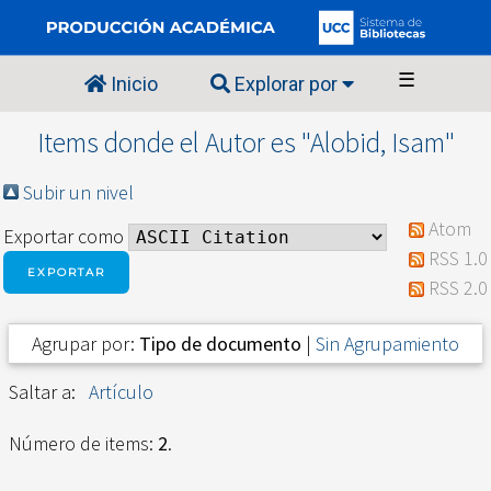
☰
Inicio
Explorar por
Items donde el Autor es "
Alobid, Isam
"
Subir un nivel
Atom
Exportar como
RSS 1.0
RSS 2.0
Agrupar por:
Tipo de documento
|
Sin Agrupamiento
Saltar a:
Artículo
Número de items:
2
.