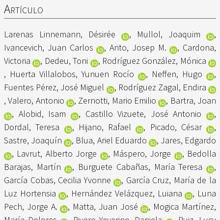
Artículo
Larenas Linnemann, Désirée
,
Mullol, Joaquim
,
Ivancevich, Juan Carlos
,
Anto, Josep M.
,
Cardona,
Victoria
,
Dedeu, Toni
,
Rodríguez González, Mónica
,
Huerta Villalobos, Yunuen Rocío
,
Neffen, Hugo
,
Fuentes Pérez, José Miguel
,
Rodríguez Zagal, Endira
,
Valero, Antonio
,
Zernotti, Mario Emilio
,
Bartra, Joan
,
Alobid, Isam
,
Castillo Vizuete, José Antonio
,
Dordal, Teresa
,
Hijano, Rafael
,
Picado, César
,
Sastre, Joaquín
,
Blua, Ariel Eduardo
,
Jares, Edgardo
,
Lavrut, Alberto Jorge
,
Máspero, Jorge
,
Bedolla
Barajas, Martín
,
Burguete Cabañas, María Teresa
,
García Cobas, Cecilia Yvonne
,
García Cruz, María de la
Luz Hortensia
,
Hernández Velázquez, Luiana
,
Luna
Pech, Jorge A.
,
Matta, Juan José
,
Mogica Martínez,
María Dolores
,
Rivero Yeverino, Daniela
,
Ruiz, Lucy