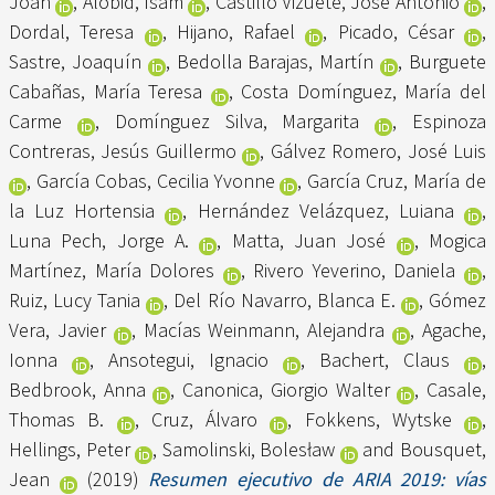
Joan
,
Alobid, Isam
,
Castillo Vizuete, José Antonio
,
Dordal, Teresa
,
Hijano, Rafael
,
Picado, César
,
Sastre, Joaquín
,
Bedolla Barajas, Martín
,
Burguete
Cabañas, María Teresa
,
Costa Domínguez, María del
Carme
,
Domínguez Silva, Margarita
,
Espinoza
Contreras, Jesús Guillermo
,
Gálvez Romero, José Luis
,
García Cobas, Cecilia Yvonne
,
García Cruz, María de
la Luz Hortensia
,
Hernández Velázquez, Luiana
,
Luna Pech, Jorge A.
,
Matta, Juan José
,
Mogica
Martínez, María Dolores
,
Rivero Yeverino, Daniela
,
Ruiz, Lucy Tania
,
Del Río Navarro, Blanca E.
,
Gómez
Vera, Javier
,
Macías Weinmann, Alejandra
,
Agache,
Ionna
,
Ansotegui, Ignacio
,
Bachert, Claus
,
Bedbrook, Anna
,
Canonica, Giorgio Walter
,
Casale,
Thomas B.
,
Cruz, Álvaro
,
Fokkens, Wytske
,
Hellings, Peter
,
Samolinski, Bolesław
and
Bousquet,
Jean
(2019)
Resumen ejecutivo de ARIA 2019: vías