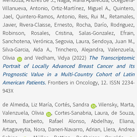
Villanueva, Antonio
,
Ortiz-Martínez, Miguel A.
,
Quintero,
Jael
,
Quintero-Ramos, Antonio
,
Reis, Rui M.
,
Retamales,
Javier
,
Rivera-Claisse, Ernesto
,
Rocha, Darío
,
Rodriguez,
Robinson
,
Rosales, Cristina
,
Salas-Gonzalez, Efrain
,
Sanchotena, Verónica
,
Segovia, Laura
,
Sendoya, Juan M.
,
Silva-Garcia, Aida A.
,
Trinchero, Alejandra
,
Valenzuela,
Olivia
and
Vedham, Vidya
(2022)
The Transcriptomic
Portrait of Locally Advanced Breast Cancer and Its
Prognostic Value in a Multi-Country Cohort of Latin
American Patients.
Frontiers in Oncology, 12. ISSN 2234-
943X
de Almeida, Liz María
,
Cortés, Sandra
,
Vilensky, Marta
,
Valenzuela, Olivia
,
Cortes-Sanabria, Laura
,
de Souza,
Mirian
,
Barbeito, Rafael Alonso
,
Abdelhay, Eliana
,
Artagaveytia, Nora
,
Daneri-Navarro, Adrian
,
Llera, Andrea