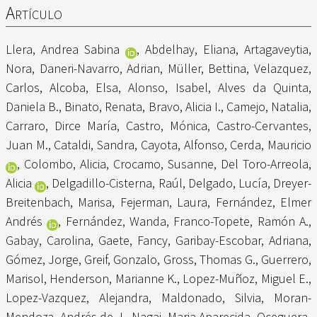
Artículo
Llera, Andrea Sabina
,
Abdelhay, Eliana
,
Artagaveytia,
Nora
,
Daneri-Navarro, Adrian
,
Müller, Bettina
,
Velazquez,
Carlos
,
Alcoba, Elsa
,
Alonso, Isabel
,
Alves da Quinta,
Daniela B.
,
Binato, Renata
,
Bravo, Alicia I.
,
Camejo, Natalia
,
Carraro, Dirce María
,
Castro, Mónica
,
Castro-Cervantes,
Juan M.
,
Cataldi, Sandra
,
Cayota, Alfonso
,
Cerda, Mauricio
,
Colombo, Alicia
,
Crocamo, Susanne
,
Del Toro-Arreola,
Alicia
,
Delgadillo-Cisterna, Raúl
,
Delgado, Lucía
,
Dreyer-
Breitenbach, Marisa
,
Fejerman, Laura
,
Fernández, Elmer
Andrés
,
Fernández, Wanda
,
Franco-Topete, Ramón A.
,
Gabay, Carolina
,
Gaete, Fancy
,
Garibay-Escobar, Adriana
,
Gómez, Jorge
,
Greif, Gonzalo
,
Gross, Thomas G.
,
Guerrero,
Marisol
,
Henderson, Marianne K.
,
Lopez-Muñoz, Miguel E.
,
Lopez-Vazquez, Alejandra
,
Maldonado, Silvia
,
Moran-
Mendoza, Andrés de J.
,
Nagai, Maria Aparecida
,
Oceguera-