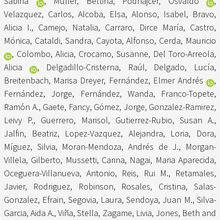
Sabina
,
Müller, Bettina
,
Podhajcer, Osvaldo
,
Velazquez, Carlos
,
Alcoba, Elsa
,
Alonso, Isabel
,
Bravo,
Alicia I.
,
Camejo, Natalia
,
Carraro, Dirce María
,
Castro,
Mónica
,
Cataldi, Sandra
,
Cayota, Alfonso
,
Cerda, Mauricio
,
Colombo, Alicia
,
Crocamo, Susanne
,
Del Toro-Arreola,
Alicia
,
Delgadillo-Cristerna, Raúl
,
Delgado, Lucía
,
Breitenbach, Marisa Dreyer
,
Fernández, Elmer Andrés
,
Fernández, Jorge
,
Fernández, Wanda
,
Franco-Topete,
Ramón A.
,
Gaete, Fancy
,
Gómez, Jorge
,
Gonzalez-Ramirez,
Leivy P.
,
Guerrero, Marisol
,
Gutierrez-Rubio, Susan A.
,
Jalfin, Beatriz
,
Lopez-Vazquez, Alejandra
,
Loria, Dora
,
Míguez, Silvia
,
Moran-Mendoza, Andrés de J.
,
Morgan-
Villela, Gilberto
,
Mussetti, Carina
,
Nagai, Maria Aparecida
,
Oceguera-Villanueva, Antonio
,
Reis, Rui M.
,
Retamales,
Javier
,
Rodriguez, Robinson
,
Rosales, Cristina
,
Salas-
Gonzalez, Efrain
,
Segovia, Laura
,
Sendoya, Juan M.
,
Silva-
Garcia, Aida A.
,
Viña, Stella
,
Zagame, Livia
,
Jones, Beth
and