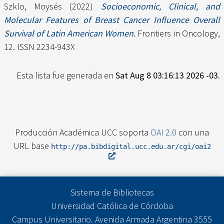
Szklo, Moysés
(2022)
Socioeconomic, Clinical, and
Molecular Features of Breast Cancer Influence Overall
Survival of Latin American Women.
Frontiers in Oncology,
12. ISSN 2234-943X
Esta lista fue generada en
Sat Aug 8 03:16:13 2026 -03
.
Producción Académica UCC soporta
OAI 2.0
con una
URL base
http://pa.bibdigital.ucc.edu.ar/cgi/oai2
Sistema de Bibliotecas
Universidad Católica de Córdoba
Campus Universitario. Avenida Armada Argentina 3555