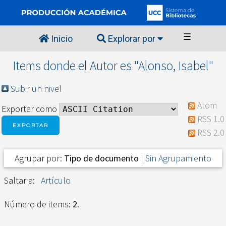
☰
Inicio
Explorar por
Items donde el Autor es "
Alonso, Isabel
"
Subir un nivel
Atom
Exportar como
RSS 1.0
RSS 2.0
Agrupar por:
Tipo de documento
|
Sin Agrupamiento
Saltar a:
Artículo
Número de items:
2
.