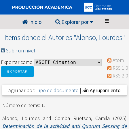
☰
Inicio
Explorar por
Items donde el Autor es "
Alonso, Lourdes
"
Subir un nivel
Atom
Exportar como
RSS 1.0
RSS 2.0
Agrupar por:
Tipo de documento
|
Sin Agrupamiento
Número de items:
1
.
Alonso, Lourdes
and
Comba Ruetsch, Camila
(2025)
Determinación de la actividad anti Quorum Sensing de