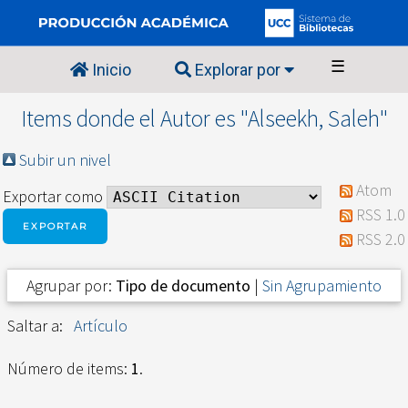
☰
Inicio
Explorar por
Items donde el Autor es "
Alseekh, Saleh
"
Subir un nivel
Atom
Exportar como
RSS 1.0
RSS 2.0
Agrupar por:
Tipo de documento
|
Sin Agrupamiento
Saltar a:
Artículo
Número de items:
1
.