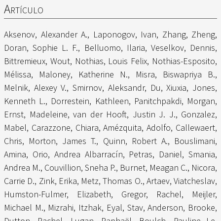
Artículo
Aksenov, Alexander A.
,
Laponogov, Ivan
,
Zhang, Zheng
,
Doran, Sophie L. F.
,
Belluomo, Ilaria
,
Veselkov, Dennis
,
Bittremieux, Wout
,
Nothias, Louis Felix
,
Nothias-Esposito,
Mélissa
,
Maloney, Katherine N.
,
Misra, Biswapriya B.
,
Melnik, Alexey V.
,
Smirnov, Aleksandr
,
Du, Xiuxia
,
Jones,
Kenneth L.
,
Dorrestein, Kathleen
,
Panitchpakdi, Morgan
,
Ernst, Madeleine
,
van der Hooft, Justin J. J.
,
Gonzalez,
Mabel
,
Carazzone, Chiara
,
Amézquita, Adolfo
,
Callewaert,
Chris
,
Morton, James T.
,
Quinn, Robert A.
,
Bouslimani,
Amina
,
Orio, Andrea Albarracín
,
Petras, Daniel
,
Smania,
Andrea M.
,
Couvillion, Sneha P.
,
Burnet, Meagan C.
,
Nicora,
Carrie D.
,
Zink, Erika
,
Metz, Thomas O.
,
Artaev, Viatcheslav
,
Humston-Fulmer, Elizabeth
,
Gregor, Rachel
,
Meijler,
Michael M.
,
Mizrahi, Itzhak
,
Eyal, Stav
,
Anderson, Brooke
,
Dutton, Rachel
,
Lugan, Raphaël
,
Boulch, Pauline Le
,