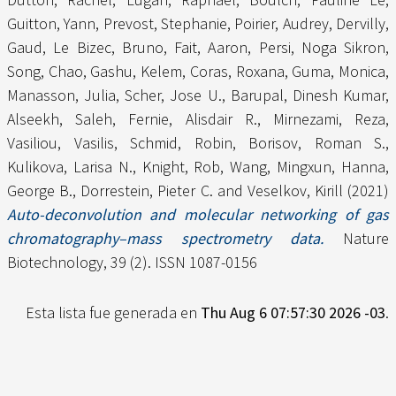
Guitton, Yann
,
Prevost, Stephanie
,
Poirier, Audrey
,
Dervilly,
Gaud
,
Le Bizec, Bruno
,
Fait, Aaron
,
Persi, Noga Sikron
,
Song, Chao
,
Gashu, Kelem
,
Coras, Roxana
,
Guma, Monica
,
Manasson, Julia
,
Scher, Jose U.
,
Barupal, Dinesh Kumar
,
Alseekh, Saleh
,
Fernie, Alisdair R.
,
Mirnezami, Reza
,
Vasiliou, Vasilis
,
Schmid, Robin
,
Borisov, Roman S.
,
Kulikova, Larisa N.
,
Knight, Rob
,
Wang, Mingxun
,
Hanna,
George B.
,
Dorrestein, Pieter C.
and
Veselkov, Kirill
(2021)
Auto-deconvolution and molecular networking of gas
chromatography–mass spectrometry data.
Nature
Biotechnology, 39 (2). ISSN 1087-0156
Esta lista fue generada en
Thu Aug 6 07:57:30 2026 -03
.