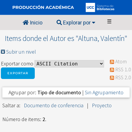
☰
Inicio
Explorar por
Items donde el Autor es "
Altuna, Valentín
"
Subir un nivel
Atom
Exportar como
RSS 1.0
RSS 2.0
Agrupar por:
Tipo de documento
|
Sin Agrupamiento
Saltar a:
Documento de conferencia
|
Proyecto
Número de items:
2
.