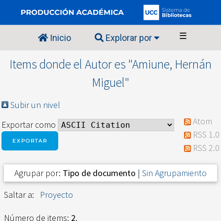
☰
Inicio
Explorar por
Items donde el Autor es "
Amiune, Hernán
Miguel
"
Subir un nivel
Atom
Exportar como
RSS 1.0
RSS 2.0
Agrupar por:
Tipo de documento
|
Sin Agrupamiento
Saltar a:
Proyecto
Número de items:
2
.