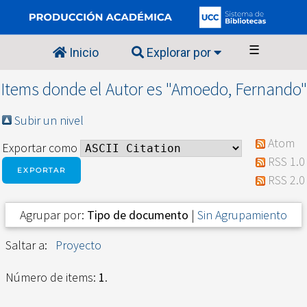
☰
Inicio
Explorar por
Items donde el Autor es "
Amoedo, Fernando
"
Subir un nivel
Atom
Exportar como
RSS 1.0
RSS 2.0
Agrupar por:
Tipo de documento
|
Sin Agrupamiento
Saltar a:
Proyecto
Número de items:
1
.