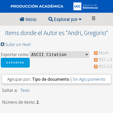
☰
Inicio
Explorar por
Items donde el Autor es "
Andri, Gregorio
"
Subir un nivel
Atom
Exportar como
RSS 1.0
RSS 2.0
Agrupar por:
Tipo de documento
|
Sin Agrupamiento
Saltar a:
Tesis
Número de items:
2
.