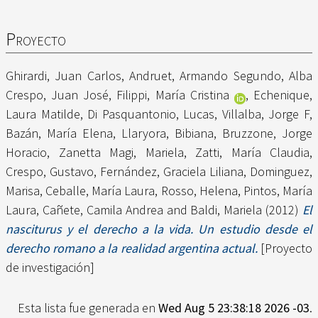
Proyecto
Ghirardi, Juan Carlos
,
Andruet, Armando Segundo
,
Alba
Crespo, Juan José
,
Filippi, María Cristina
,
Echenique,
Laura Matilde
,
Di Pasquantonio, Lucas
,
Villalba, Jorge F
,
Bazán, María Elena
,
Llaryora, Bibiana
,
Bruzzone, Jorge
Horacio
,
Zanetta Magi, Mariela
,
Zatti, María Claudia
,
Crespo, Gustavo
,
Fernández, Graciela Liliana
,
Dominguez,
Marisa
,
Ceballe, María Laura
,
Rosso, Helena
,
Pintos, María
Laura
,
Cañete, Camila Andrea
and
Baldi, Mariela
(2012)
El
nasciturus y el derecho a la vida. Un estudio desde el
derecho romano a la realidad argentina actual.
[Proyecto
de investigación]
Esta lista fue generada en
Wed Aug 5 23:38:18 2026 -03
.