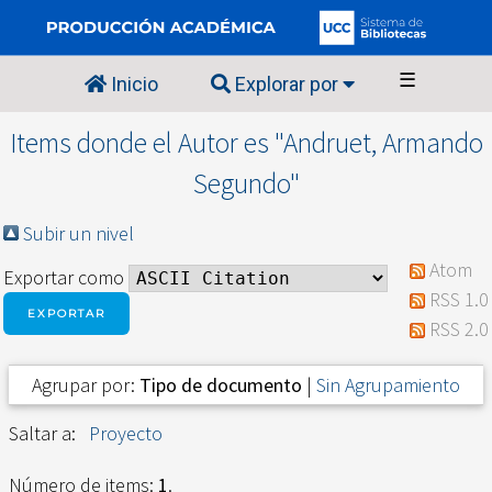
☰
Inicio
Explorar por
Items donde el Autor es "
Andruet, Armando
Segundo
"
Subir un nivel
Atom
Exportar como
RSS 1.0
RSS 2.0
Agrupar por:
Tipo de documento
|
Sin Agrupamiento
Saltar a:
Proyecto
Número de items:
1
.