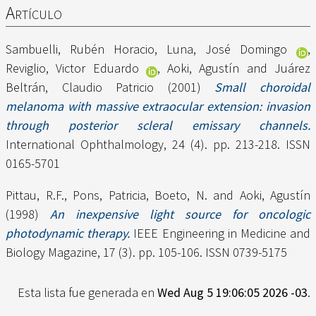
Artículo
Sambuelli, Rubén Horacio
,
Luna, José Domingo
,
Reviglio, Victor Eduardo
,
Aoki, Agustín
and
Juárez
Beltrán, Claudio Patricio
(2001)
Small choroidal
melanoma with massive extraocular extension: invasion
through posterior scleral emissary channels.
International Ophthalmology, 24 (4). pp. 213-218. ISSN
0165-5701
Pittau, R.F.
,
Pons, Patricia
,
Boeto, N.
and
Aoki, Agustín
(1998)
An inexpensive light source for oncologic
photodynamic therapy.
IEEE Engineering in Medicine and
Biology Magazine, 17 (3). pp. 105-106. ISSN 0739-5175
Esta lista fue generada en
Wed Aug 5 19:06:05 2026 -03
.