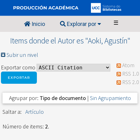
☰
Inicio
Explorar por
Items donde el Autor es "
Aoki, Agustín
"
Subir un nivel
Atom
Exportar como
RSS 1.0
RSS 2.0
Agrupar por:
Tipo de documento
|
Sin Agrupamiento
Saltar a:
Artículo
Número de items:
2
.