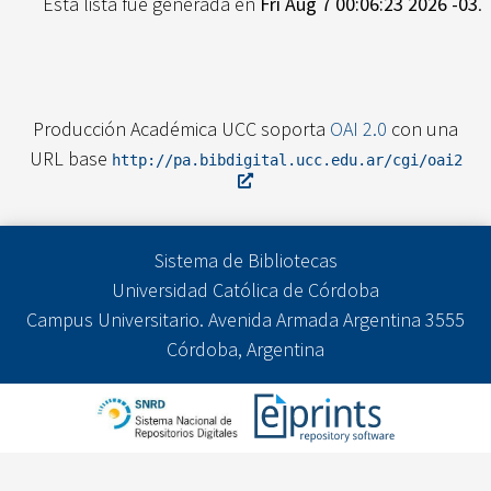
Esta lista fue generada en
Fri Aug 7 00:06:23 2026 -03
.
Producción Académica UCC soporta
OAI 2.0
con una
URL base
http://pa.bibdigital.ucc.edu.ar/cgi/oai2
Sistema de Bibliotecas
Universidad Católica de Córdoba
Campus Universitario. Avenida Armada Argentina 3555
Córdoba, Argentina