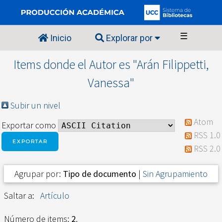
☰
Inicio
Explorar por
Items donde el Autor es "
Arán Filippetti,
Vanessa
"
Subir un nivel
Atom
Exportar como
RSS 1.0
RSS 2.0
Agrupar por:
Tipo de documento
|
Sin Agrupamiento
Saltar a:
Artículo
Número de items:
2
.