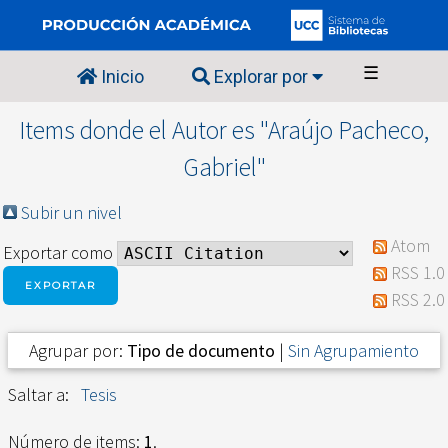
☰
Inicio
Explorar por
Items donde el Autor es "
Araújo Pacheco,
Gabriel
"
Subir un nivel
Atom
Exportar como
RSS 1.0
RSS 2.0
Agrupar por:
Tipo de documento
|
Sin Agrupamiento
Saltar a:
Tesis
Número de items:
1
.